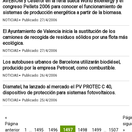
AVEBIOM y Cesefor en la feria sueca World Bioenergy y el
congreso Pellets 2006 para conocer el funcionamiento de
sistemas de producción energética a partir de la biomasa.
·
NOTICIAS
Publicado:
27/4/2006
El Ayuntamiento de Valencia inicia la sustitución de los
camiones de recogida de residuos sólidos por una flota más
ecológica.
·
NOTICIAS
Publicado:
27/4/2006
Los autobuses urbanos de Barcelona utilizarán biodiésel,
producido por la empresa Petrocat, como combustible.
·
NOTICIAS
Publicado:
26/4/2006
Dismatel, ha lanzado al mercado el PV PROTEC C 40,
dispositivo de protección para sistemas fotovoltaicos.
·
NOTICIAS
Publicado:
25/4/2006
«
Pági
Página
sigu
anterior
1
…
1495
1496
1497
1498
1499
…
1507
»