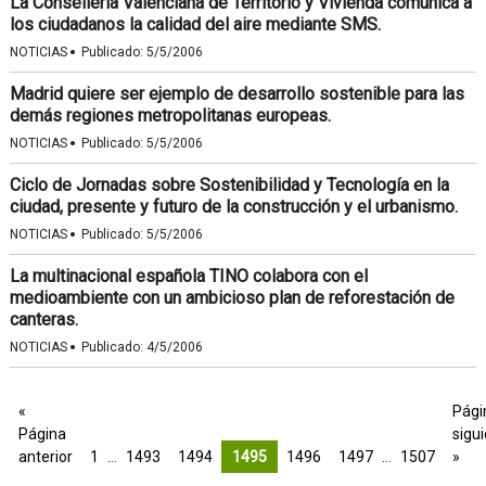
La Consellería Valenciana de Territorio y Vivienda comunica a
los ciudadanos la calidad del aire mediante SMS.
·
NOTICIAS
Publicado:
5/5/2006
Madrid quiere ser ejemplo de desarrollo sostenible para las
demás regiones metropolitanas europeas.
·
NOTICIAS
Publicado:
5/5/2006
Ciclo de Jornadas sobre Sostenibilidad y Tecnología en la
ciudad, presente y futuro de la construcción y el urbanismo.
·
NOTICIAS
Publicado:
5/5/2006
La multinacional española TINO colabora con el
medioambiente con un ambicioso plan de reforestación de
canteras.
·
NOTICIAS
Publicado:
4/5/2006
«
Pági
Página
sigu
anterior
1
…
1493
1494
1495
1496
1497
…
1507
»