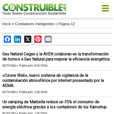
Inicio
»
Contadores Inteligentes
»
Página 12
Facebook
LinkedIn
X
Pinterest
Email
Gas Natural Cegas y la AVEN colaboran en la transformación
de hornos a Gas Natural para mejorar la eficiencia energética.
·
NOTICIAS
Publicado:
8/8/2006
«Ozone Web», nuevo sistema de vigilancia de la
contaminación atmosférica por internet presentado por la
AEMA.
·
NOTICIAS
Publicado:
2/8/2006
Un camping de Marbella reduce un 35% el consumo de
energía eléctrica gracias a los contadores de luz Kamstrup.
·
NOTICIAS
Publicado:
1/8/2006