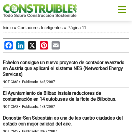
Inicio
»
Contadores Inteligentes
»
Página 11
Facebook
LinkedIn
X
Pinterest
Email
Echelon consigue un nuevo proyecto de contador avanzado
en Austria que aplicará el sistema NES (Networked Energy
Services).
·
NOTICIAS
Publicado:
6/8/2007
El Ayuntamiento de Bilbao instala reductores de
contaminación en 14 autobuses de la flota de Bilbobus.
·
NOTICIAS
Publicado:
1/8/2007
Donostia-San Sebastián es una de las cuatro ciudades del
estado con mejor calidad del aire.
·
NOTICIAS
Publicado:
30/7/2007