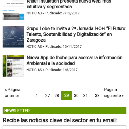
Knauf Insulation presenta nueva web, más
intuitiva y segmentada
·
NOTICIAS
Publicado:
7/12/2017
Grupo Lobe te invita a 2ª Jornada I+C+i “El Futuro:
Talento, Sostenibilidad y Digitalización” en
Zaragoza
·
NOTICIAS
Publicado:
15/11/2017
Nueva App de Ihobe para acercar la información
Ambiental a la sociedad
·
NOTICIAS
Publicado:
1/8/2017
« Página
Página
anterior
1
…
27
28
29
30
31
…
33
siguiente »
NEWSLETTER
Recibe las noticias clave del sector en tu email: