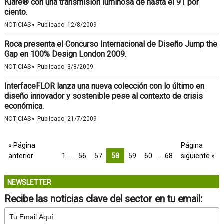
Klare® con una transmisión luminosa de hasta el 91 por
ciento.
·
NOTICIAS
Publicado:
12/8/2009
Roca presenta el Concurso Internacional de Diseño Jump the
Gap en 100% Design London 2009.
·
NOTICIAS
Publicado:
3/8/2009
InterfaceFLOR lanza una nueva colección con lo último en
diseño innovador y sostenible pese al contexto de crisis
económica.
·
NOTICIAS
Publicado:
21/7/2009
« Página
Página
anterior
1
…
56
57
58
59
60
…
68
siguiente »
NEWSLETTER
Recibe las noticias clave del sector en tu email: