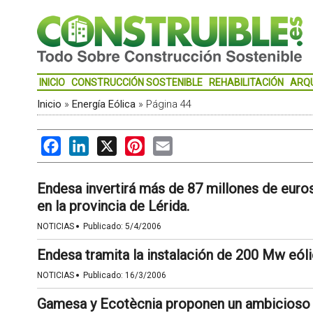
INICIO
CONSTRUCCIÓN SOSTENIBLE
REHABILITACIÓN
ARQ
Inicio
»
Energía Eólica
»
Página 44
Facebook
LinkedIn
X
Pinterest
Email
Endesa invertirá más de 87 millones de euros
en la provincia de Lérida.
·
NOTICIAS
Publicado:
5/4/2006
Endesa tramita la instalación de 200 Mw eól
·
NOTICIAS
Publicado:
16/3/2006
Gamesa y Ecotècnia proponen un ambicioso p