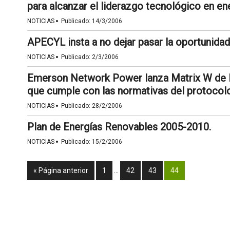
para alcanzar el liderazgo tecnológico en en
·
NOTICIAS
Publicado:
14/3/2006
APECYL insta a no dejar pasar la oportunidad 
·
NOTICIAS
Publicado:
2/3/2006
Emerson Network Power lanza Matrix W de L
que cumple con las normativas del protocol
·
NOTICIAS
Publicado:
28/2/2006
Plan de Energías Renovables 2005-2010.
·
NOTICIAS
Publicado:
15/2/2006
« Página anterior
1
…
42
43
44