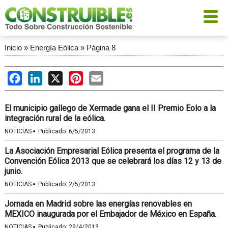
Inicio
»
Energía Eólica
»
Página 8
Facebook
LinkedIn
X
Pinterest
Email
El municipio gallego de Xermade gana el II Premio Eolo a la
integración rural de la eólica.
·
NOTICIAS
Publicado:
6/5/2013
La Asociación Empresarial Eólica presenta el programa de la
Convención Eólica 2013 que se celebrará los días 12 y 13 de
junio.
·
NOTICIAS
Publicado:
2/5/2013
Jornada en Madrid sobre las energías renovables en
MEXICO inaugurada por el Embajador de México en España.
·
NOTICIAS
Publicado:
29/4/2013