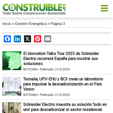
Inicio
»
Gestión Energética
»
Página 3
Facebook
LinkedIn
X
Pinterest
Email
El Innovation Talks Tour 2025 de Schneider
Electric recorrerá España para mostrar sus
soluciones
·
NOTICIAS
Publicado:
21/5/2025
Tecnalia, UPV-EHU y BC3 crean un laboratorio
para impulsar la descarbonización en el País
Vasco
·
NOTICIAS
Publicado:
21/5/2025
Schneider Electric muestra su solución ‘todo en
uno’ para descarbonizar el sector residencial