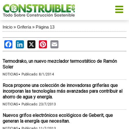
Inicio
»
Grifería
»
Página 13
Facebook
LinkedIn
X
Pinterest
Email
Termodrako, un nuevo mezclador termostático de Ramón
Soler
·
NOTICIAS
Publicado:
8/1/2014
Roca propone una colección de innovadoras griferías que
incorporan las tecnologías más avanzadas para contribuir al
ahorro de agua y energía.
·
NOTICIAS
Publicado:
23/7/2013
Nuevos grifos electrónicos ecológicos de Geberit, que
generan la energía que necesitan.
·
NOTICIAS
Publicado:
11/7/2013