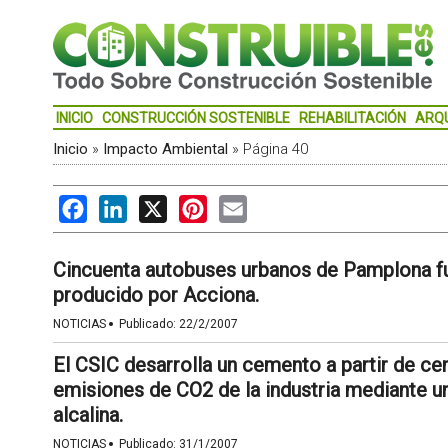
INICIO
CONSTRUCCIÓN SOSTENIBLE
REHABILITACIÓN
ARQ
Inicio
»
Impacto Ambiental
»
Página 40
Facebook
LinkedIn
X
Pinterest
Email
Cincuenta autobuses urbanos de Pamplona fu
producido por Acciona.
·
NOTICIAS
Publicado:
22/2/2007
El CSIC desarrolla un cemento a partir de cen
emisiones de CO2 de la industria mediante u
alcalina.
·
NOTICIAS
Publicado:
31/1/2007