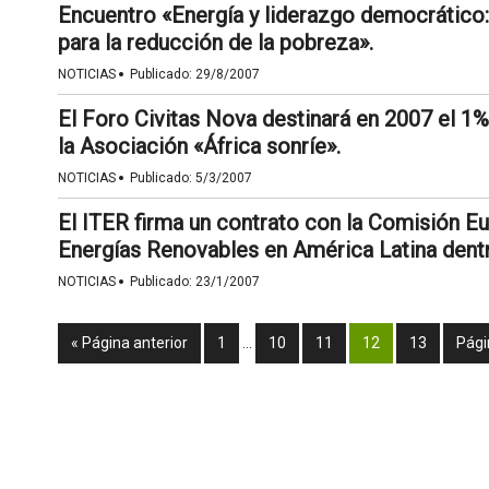
Encuentro «Energía y liderazgo democrático:
para la reducción de la pobreza».
·
NOTICIAS
Publicado:
29/8/2007
El Foro Civitas Nova destinará en 2007 el 1%
la Asociación «África sonríe».
·
NOTICIAS
Publicado:
5/3/2007
El ITER firma un contrato con la Comisión Eu
Energías Renovables en América Latina dent
·
NOTICIAS
Publicado:
23/1/2007
« Página anterior
1
…
10
11
12
13
Pági