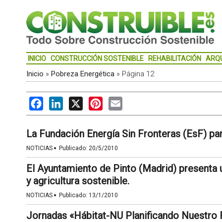
INICIO
CONSTRUCCIÓN SOSTENIBLE
REHABILITACIÓN
ARQ
Inicio
»
Pobreza Energética
»
Página 12
Facebook
LinkedIn
X
Pinterest
Email
La Fundación Energía Sin Fronteras (EsF) par
·
NOTICIAS
Publicado:
20/5/2010
El Ayuntamiento de Pinto (Madrid) presenta 
y agricultura sostenible.
·
NOTICIAS
Publicado:
13/1/2010
Jornadas «Hábitat-NU Planificando Nuestro 