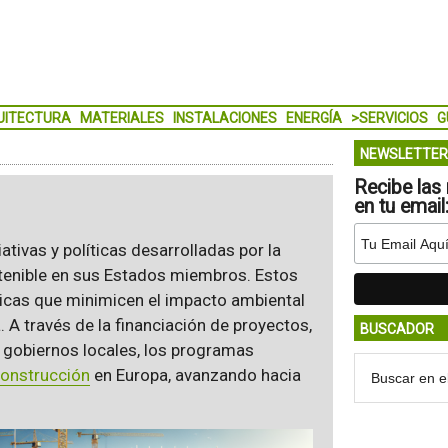
UITECTURA
MATERIALES
INSTALACIONES
ENERGÍA
>SERVICIOS
G
NEWSLETTER
Recibe las 
en tu email
ativas y políticas desarrolladas por la
tenible en sus Estados miembros. Estos
ticas que minimicen el impacto ambiental
. A través de la financiación de proyectos,
BUSCADOR
 gobiernos locales, los programas
onstrucción
en Europa, avanzando hacia