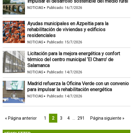
impulsar el desarrollo sostenible del medio rural
·
NOTICIAS
Publicado:
16/7/2026
Ayudas municipales en Azpeitia para la
rehabilitación de viviendas y edificios
residenciales
·
NOTICIAS
Publicado:
15/7/2026
Licitación para la mejora energética y confort
térmico del centro municipal ‘El Charro’ de
Salamanca
·
NOTICIAS
Publicado:
14/7/2026
Madrid refuerza la Oficina Verde con un convenio
para impulsar la rehabilitación energética
·
NOTICIAS
Publicado:
14/7/2026
« Página anterior
1
2
3
4
…
291
Página siguiente »