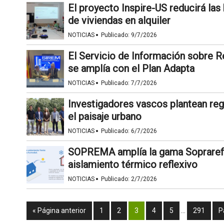
El proyecto Inspire-US reducirá las 
de viviendas en alquiler
·
NOTICIAS
Publicado:
9/7/2026
El Servicio de Información sobre Re
se amplía con el Plan Adapta
·
NOTICIAS
Publicado:
7/7/2026
Investigadores vascos plantean regu
el paisaje urbano
·
NOTICIAS
Publicado:
6/7/2026
SOPREMA amplía la gama Soprarefl
aislamiento térmico reflexivo
·
NOTICIAS
Publicado:
2/7/2026
« Página anterior
1
2
3
4
5
…
291
P