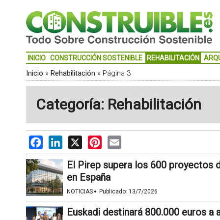
INICIO
CONSTRUCCIÓN SOSTENIBLE
REHABILITACIÓN
ARQ
Inicio
»
Rehabilitación
»
Página 3
Categoría: Rehabilitación
Facebook
LinkedIn
X
Pinterest
Email
El Pirep supera los 600 proyectos d
en España
·
NOTICIAS
Publicado:
13/7/2026
Euskadi destinará 800.000 euros a 