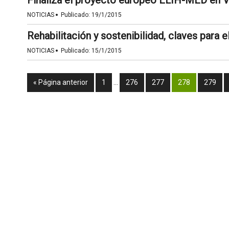
Finaliza el proyecto europeo ELIH-MED en V
·
NOTICIAS
Publicado:
19/1/2015
Rehabilitación y sostenibilidad, claves para e
·
NOTICIAS
Publicado:
15/1/2015
« Página anterior
1
…
276
277
278
279