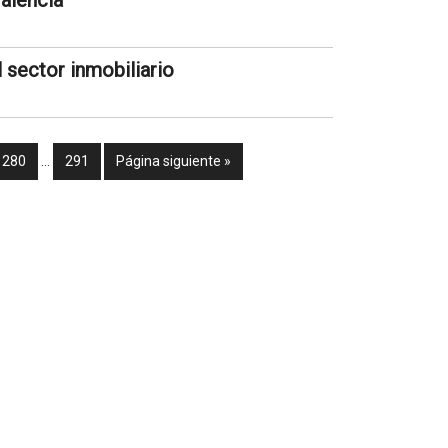
alencia
l sector inmobiliario
280
…
291
Página siguiente »