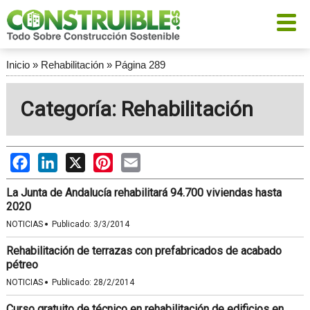
Inicio
»
Rehabilitación
»
Página 289
Categoría: Rehabilitación
Facebook
LinkedIn
X
Pinterest
Email
La Junta de Andalucía rehabilitará 94.700 viviendas hasta
2020
·
NOTICIAS
Publicado:
3/3/2014
Rehabilitación de terrazas con prefabricados de acabado
pétreo
·
NOTICIAS
Publicado:
28/2/2014
Curso gratuito de técnico en rehabilitación de edificios en