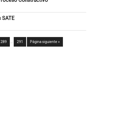
 Proceso Constructivo
s SATE
289
…
291
Página siguiente »