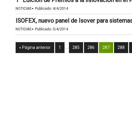
1ª Edición de Premios a la Innovación en el
·
NOTICIAS
Publicado:
4/4/2014
ISOFEX, nuevo panel de Isover para sistema
·
NOTICIAS
Publicado:
3/4/2014
« Página anterior
1
…
285
286
287
288