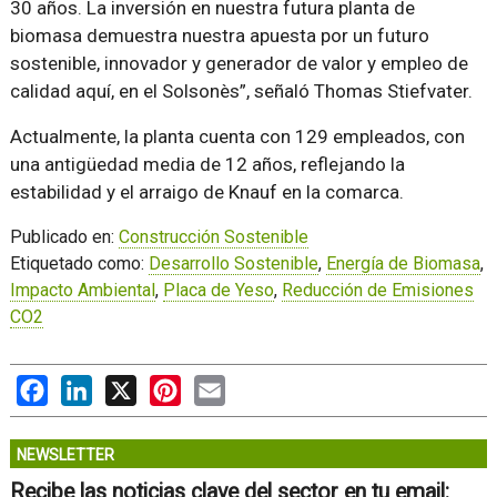
30 años. La inversión en nuestra futura planta de
biomasa demuestra nuestra apuesta por un futuro
sostenible, innovador y generador de valor y empleo de
calidad aquí, en el Solsonès”, señaló Thomas Stiefvater.
Actualmente, la planta cuenta con 129 empleados, con
una antigüedad media de 12 años, reflejando la
estabilidad y el arraigo de Knauf en la comarca.
Publicado en:
Construcción Sostenible
Etiquetado como:
Desarrollo Sostenible
,
Energía de Biomasa
,
Impacto Ambiental
,
Placa de Yeso
,
Reducción de Emisiones
CO2
Facebook
LinkedIn
X
Pinterest
Email
NEWSLETTER
Recibe las noticias clave del sector en tu email: