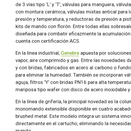
de 3 vías tipo ‘L’ y ‘T’, válvulas para manguera, vál
con montura cerámica, válvulas mixtas antical para la
presión y temperatura, y reductoras de presión a pi
kits de mando con florón. Entre todas ellas sobresale
diseñada para combatir eficazmente la acumulación d
cuenta con certificación ACS.
En la línea industrial,
Genebre
apuesta por soluciones
vapor, aire comprimido y gas. Entre las novedades 
y con bridas, fabricados en acero al carbono o fundi
para eliminar la humedad. También se incorporan válv
aguja, filtros ‘Y’ con bridas PN16 para alta temperat
mariposa tipo wafer con disco de acero inoxidable y
En la línea de grifería, la principal novedad es la co
monomando extensible disponible en cuatro acabad
brushed metal. Este modelo integra un sistema innov
directamente en el cartucho, eliminando la necesi
mando.