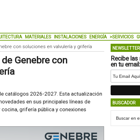
UITECTURA
MATERIALES
INSTALACIONES
ENERGÍA
>SERVICIOS
G
bre con soluciones en valvulería y grifería
NEWSLETTER
 de Genebre con
Recibe las 
en tu email
ería
de catálogos 2026-2027. Esta actualización
 novedades en sus principales líneas de
BUSCADOR
y cocina, grifería pública y conexiones