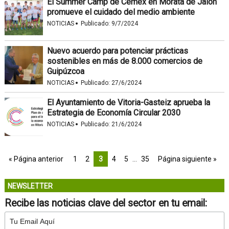
El Summer Camp de Cemex en Morata de Jalón
promueve el cuidado del medio ambiente
·
NOTICIAS
Publicado:
9/7/2024
Nuevo acuerdo para potenciar prácticas
sostenibles en más de 8.000 comercios de
Guipúzcoa
·
NOTICIAS
Publicado:
27/6/2024
El Ayuntamiento de Vitoria-Gasteiz aprueba la
Estrategia de Economía Circular 2030
·
NOTICIAS
Publicado:
21/6/2024
« Página anterior
1
2
3
4
5
…
35
Página siguiente »
NEWSLETTER
Recibe las noticias clave del sector en tu email: