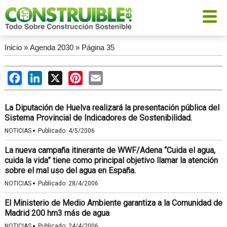
Inicio
»
Agenda 2030
»
Página 35
Facebook
LinkedIn
X
Pinterest
Email
La Diputación de Huelva realizará la presentación pública del
Sistema Provincial de Indicadores de Sostenibilidad.
·
NOTICIAS
Publicado:
4/5/2006
La nueva campaña itinerante de WWF/Adena “Cuida el agua,
cuida la vida” tiene como principal objetivo llamar la atención
sobre el mal uso del agua en España.
·
NOTICIAS
Publicado:
28/4/2006
El Ministerio de Medio Ambiente garantiza a la Comunidad de
Madrid 200 hm3 más de agua
·
NOTICIAS
Publicado:
24/4/2006