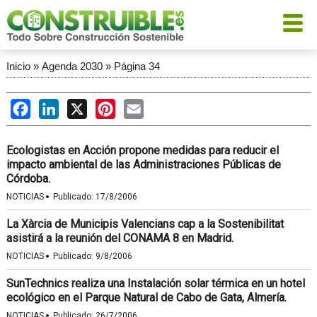
Inicio
»
Agenda 2030
»
Página 34
Facebook
LinkedIn
X
Pinterest
Email
Ecologistas en Acción propone medidas para reducir el
impacto ambiental de las Administraciones Públicas de
Córdoba.
·
NOTICIAS
Publicado:
17/8/2006
La Xàrcia de Municipis Valencians cap a la Sostenibilitat
asistirá a la reunión del CONAMA 8 en Madrid.
·
NOTICIAS
Publicado:
9/8/2006
SunTechnics realiza una Instalación solar térmica en un hotel
ecológico en el Parque Natural de Cabo de Gata, Almería.
·
NOTICIAS
Publicado:
26/7/2006