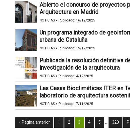
Abierto el concurso de proyectos pa
Arquitectura en Madrid
·
NOTICIAS
Publicado:
16/12/2025
Un programa integrado de geoinform
urbana de Cataluña
·
NOTICIAS
Publicado:
15/12/2025
Publicada la resolución definitiva de
investigación de la arquitectura
·
NOTICIAS
Publicado:
4/12/2025
Las Casas Bioclimáticas ITER en T
laboratorio de arquitectura sosteni
·
NOTICIAS
Publicado:
7/11/2025
« Página anterior
1
2
3
4
5
…
320
P