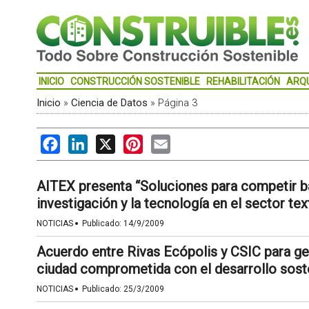
INICIO
CONSTRUCCIÓN SOSTENIBLE
REHABILITACIÓN
ARQ
Inicio
»
Ciencia de Datos
»
Página 3
Facebook
LinkedIn
X
Pinterest
Email
AITEX presenta “Soluciones para competir ba
investigación y la tecnología en el sector text
·
NOTICIAS
Publicado:
14/9/2009
Acuerdo entre Rivas Ecópolis y CSIC para g
ciudad comprometida con el desarrollo soste
·
NOTICIAS
Publicado:
25/3/2009