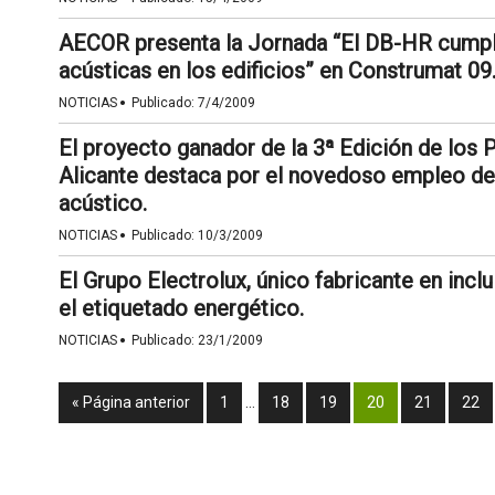
AECOR presenta la Jornada “El DB-HR cumpli
acústicas en los edificios” en Construmat 09
·
NOTICIAS
Publicado:
7/4/2009
El proyecto ganador de la 3ª Edición de los
Alicante destaca por el novedoso empleo d
acústico.
·
NOTICIAS
Publicado:
10/3/2009
El Grupo Electrolux, único fabricante en inclui
el etiquetado energético.
·
NOTICIAS
Publicado:
23/1/2009
« Página anterior
1
…
18
19
20
21
22