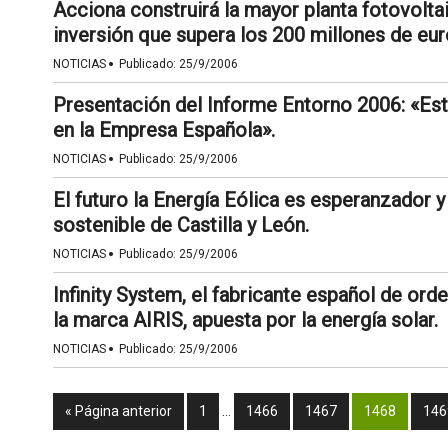
Acciona construirá la mayor planta fotovolt
inversión que supera los 200 millones de eur
·
NOTICIAS
Publicado:
25/9/2006
Presentación del Informe Entorno 2006: «Esta
en la Empresa Española».
·
NOTICIAS
Publicado:
25/9/2006
El futuro la Energía Eólica es esperanzador y
sostenible de Castilla y León.
·
NOTICIAS
Publicado:
25/9/2006
Infinity System, el fabricante español de or
la marca AIRIS, apuesta por la energía solar.
·
NOTICIAS
Publicado:
25/9/2006
« Página anterior
1
…
1466
1467
1468
146