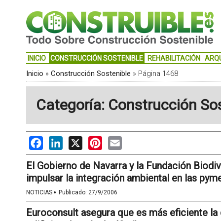
INICIO
CONSTRUCCIÓN SOSTENIBLE
REHABILITACIÓN
ARQ
Inicio
»
Construcción Sostenible
»
Página 1468
Categoría: Construcción So
Facebook
LinkedIn
X
Pinterest
Email
El Gobierno de Navarra y la Fundación Biodi
impulsar la integración ambiental en las pym
·
NOTICIAS
Publicado:
27/9/2006
Euroconsult asegura que es más eficiente la