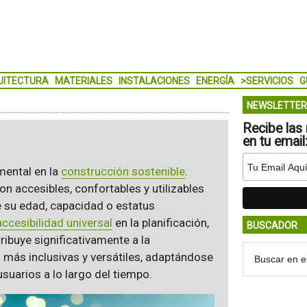
UITECTURA
MATERIALES
INSTALACIONES
ENERGÍA
>SERVICIOS
G
NEWSLETTER
Recibe las 
en tu email
mental en la
construcción sostenible
.
n accesibles, confortables y utilizables
 su edad, capacidad o estatus
accesibilidad universal
en la planificación,
BUSCADOR
ibuye significativamente a la
n más inclusivas y versátiles, adaptándose
uarios a lo largo del tiempo.