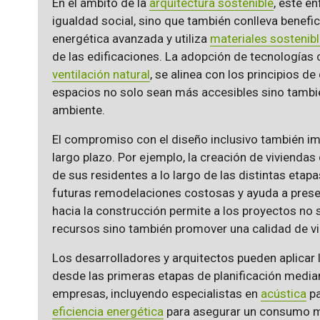
En el ámbito de la
arquitectura sostenible
, este e
igualdad social, sino que también conlleva benefi
energética avanzada y utiliza
materiales sostenib
de las edificaciones. La adopción de tecnologías
ventilación natural
, se alinea con los principios d
espacios no solo sean más accesibles sino tamb
ambiente.
El compromiso con el diseño inclusivo también imp
largo plazo. Por ejemplo, la creación de vivienda
de sus residentes a lo largo de las distintas etap
futuras remodelaciones costosas y ayuda a preser
hacia la construcción permite a los proyectos no 
recursos sino también promover una calidad de v
Los desarrolladores y arquitectos pueden aplicar 
desde las primeras etapas de planificación media
empresas, incluyendo especialistas en
acústica
pa
eficiencia energética
para asegurar un consumo mí