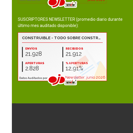
SUSCRIPTORES NEWSLETTER (promedio diario durante
último mes auditado disponible):