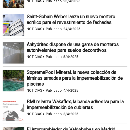
·
NOTICIAS
Publicado:
25/4/2025
Saint-Gobain Weber lanza un nuevo mortero
acrílico para el revestimiento de fachadas
·
NOTICIAS
Publicado:
24/4/2025
Anhydritec dispone de una gama de morteros
autonivelantes para suelos decorativos
·
NOTICIAS
Publicado:
8/4/2025
SopremaPool Mineral, la nueva colección de
láminas armadas para la impermeabilización de
piscinas
·
NOTICIAS
Publicado:
4/4/2025
BMI relanza Wakaflex, la banda adhesiva para la
impermeabilización de cubiertas
·
NOTICIAS
Publicado:
3/4/2025
El intercambiador de Valdebebas en Madrid