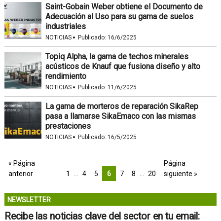
Saint-Gobain Weber obtiene el Documento de
Adecuación al Uso para su gama de suelos
industriales
·
NOTICIAS
Publicado:
16/6/2025
Topiq Alpha, la gama de techos minerales
acústicos de Knauf que fusiona diseño y alto
rendimiento
·
NOTICIAS
Publicado:
11/6/2025
La gama de morteros de reparación SikaRep
pasa a llamarse SikaEmaco con las mismas
prestaciones
·
NOTICIAS
Publicado:
16/5/2025
« Página
Página
anterior
1
…
4
5
6
7
8
…
20
siguiente »
NEWSLETTER
Recibe las noticias clave del sector en tu email: