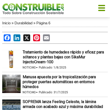
Inicio
»
Durabilidad
»
Página 6
Facebook
LinkedIn
X
Pinterest
Email
Tratamiento de humedades rápido y eficaz para
sótanos y plantas bajas con SikaMur
InjectoCream-100
·
NOTICIAS
Publicado:
1/8/2025
Manusa apuesta por la tropicalización para
proteger puertas automáticas en entornos
húmedos
·
NOTICIAS
Publicado:
31/7/2025
SOPREMA lanza Feeling Celeste, la lámina
armada con acabado azul y máxima durabilidad