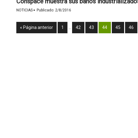
Conspace muestra sus baños industrializado
·
NOTICIAS
Publicado:
2/8/2016
« Página anterior
1
…
42
43
44
45
46