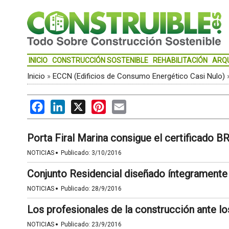
INICIO
CONSTRUCCIÓN SOSTENIBLE
REHABILITACIÓN
ARQ
Inicio
»
ECCN (Edificios de Consumo Energético Casi Nulo)
Facebook
LinkedIn
X
Pinterest
Email
Porta Firal Marina consigue el certificado 
·
NOTICIAS
Publicado:
3/10/2016
Conjunto Residencial diseñado íntegrament
·
NOTICIAS
Publicado:
28/9/2016
Los profesionales de la construcción ante l
·
NOTICIAS
Publicado:
23/9/2016