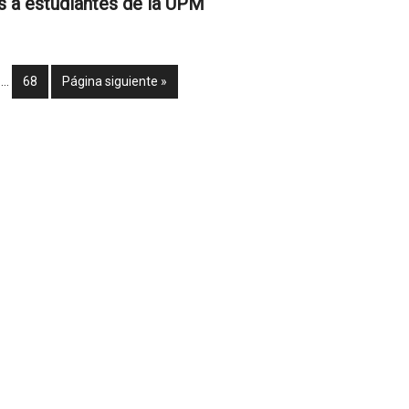
s a estudiantes de la UPM
…
68
Página siguiente »