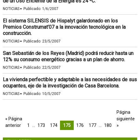
de un Uso Eficiente de la Energía es 24 ºC.
·
NOTICIAS
Publicado:
1/6/2007
El sistema SILENSIS de Hispalyt galardonado en los
Premios Construmat’07 a la innovación tecnológica en la
construcción.
·
NOTICIAS
Publicado:
23/5/2007
San Sebastián de los Reyes (Madrid) podrá reducir hasta un
12% su consumo energético gracias a un plan de ahorro.
·
NOTICIAS
Publicado:
22/5/2007
La vivienda perfectible y adaptable a las necesidades de sus
ocupantes, eje de la investigación de Casa Barcelona.
·
NOTICIAS
Publicado:
10/5/2007
Página
« Página
siguiente
anterior
1
…
173
174
175
176
177
…
180
»