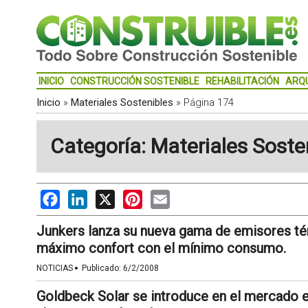
INICIO
CONSTRUCCIÓN SOSTENIBLE
REHABILITACIÓN
ARQ
Inicio
»
Materiales Sostenibles
»
Página 174
Categoría: Materiales Soste
Facebook
LinkedIn
X
Pinterest
Email
Junkers lanza su nueva gama de emisores té
máximo confort con el mínimo consumo.
·
NOTICIAS
Publicado:
6/2/2008
Goldbeck Solar se introduce en el mercado e