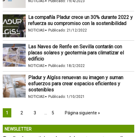
·
NOTICIAS
Publicado:
19/4/2023
La compañía Pladur crece un 30% durante 2022 y
refuerza su compromiso con la sostenibilidad
·
NOTICIAS
Publicado:
21/12/2022
Las Naves de Renfe en Sevilla contarán con
placas solares y geotermia para climatizar el
edificio
·
NOTICIAS
Publicado:
18/2/2022
Pladur y Algíss renuevan su imagen y suman
esfuerzos para crear espacios eficientes y
sostenibles
·
NOTICIAS
Publicado:
1/10/2021
1
2
3
…
5
Página siguiente »
NEWSLETTER