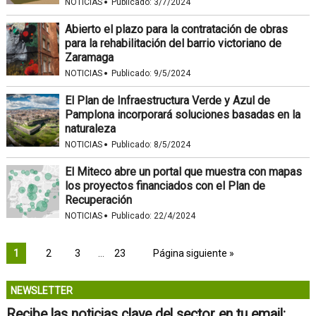
·
NOTICIAS
Publicado:
3/7/2024
Abierto el plazo para la contratación de obras
para la rehabilitación del barrio victoriano de
Zaramaga
·
NOTICIAS
Publicado:
9/5/2024
El Plan de Infraestructura Verde y Azul de
Pamplona incorporará soluciones basadas en la
naturaleza
·
NOTICIAS
Publicado:
8/5/2024
El Miteco abre un portal que muestra con mapas
los proyectos financiados con el Plan de
Recuperación
·
NOTICIAS
Publicado:
22/4/2024
1
2
3
…
23
Página siguiente »
NEWSLETTER
Recibe las noticias clave del sector en tu email: