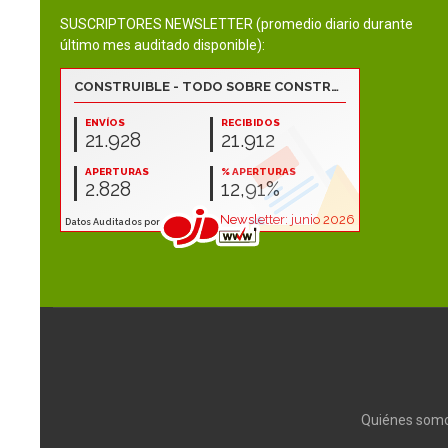
SUSCRIPTORES NEWSLETTER (promedio diario durante
último mes auditado disponible):
Quiénes som