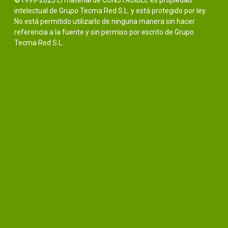
©1999-2025 El material de CONSTRUIBLE es propiedad
intelectual de Grupo Tecma Red S.L. y está protegido por ley.
No está permitido utilizarlo de ninguna manera sin hacer
referencia a la fuente y sin permiso por escrito de Grupo
Tecma Red S.L.