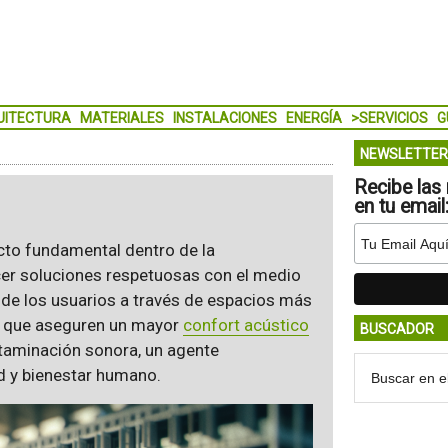
UITECTURA
MATERIALES
INSTALACIONES
ENERGÍA
>SERVICIOS
G
NEWSLETTER
Recibe las 
en tu email
cto fundamental dentro de la
cer soluciones respetuosas con el medio
 de los usuarios a través de espacios más
s que aseguren un mayor
confort acústico
BUSCADOR
ntaminación sonora, un agente
d y bienestar humano.