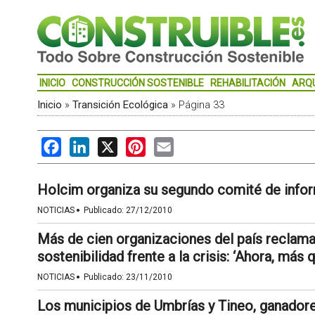
INICIO
CONSTRUCCIÓN SOSTENIBLE
REHABILITACIÓN
ARQ
Inicio
»
Transición Ecológica
»
Página 33
Facebook
LinkedIn
X
Pinterest
Email
Holcim organiza su segundo comité de inform
·
NOTICIAS
Publicado:
27/12/2010
Más de cien organizaciones del país reclam
sostenibilidad frente a la crisis: ‘Ahora, más 
·
NOTICIAS
Publicado:
23/11/2010
Los municipios de Umbrías y Tineo, ganador