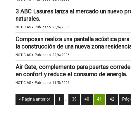
3 ABC Lasures lanza al mercado un nuevo p
naturales.
·
NOTICIAS
Publicado:
26/6/2006
Composan realiza una pantalla acústica para 
la construcción de una nueva zona residencia
·
NOTICIAS
Publicado:
22/6/2006
Air Gate, complemento para puertas correde
en confort y reduce el consumo de energía.
·
NOTICIAS
Publicado:
11/5/2006
« Página anterior
1
…
39
40
41
42
Pági