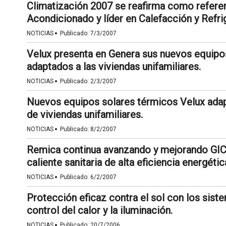
Climatización 2007 se reafirma como referen
Acondicionado y líder en Calefacción y Refri
·
NOTICIAS
Publicado:
7/3/2007
Velux presenta en Genera sus nuevos equipo
adaptados a las viviendas unifamiliares.
·
NOTICIAS
Publicado:
2/3/2007
Nuevos equipos solares térmicos Velux ada
de viviendas unifamiliares.
·
NOTICIAS
Publicado:
8/2/2007
Remica continua avanzando y mejorando GICA
caliente sanitaria de alta eficiencia energétic
·
NOTICIAS
Publicado:
6/2/2007
Protección eficaz contra el sol con los sis
control del calor y la iluminación.
·
NOTICIAS
Publicado:
20/7/2006