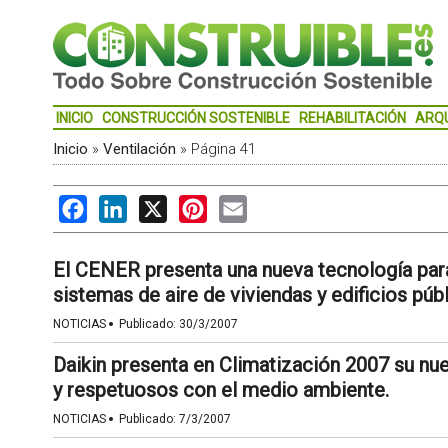
INICIO
CONSTRUCCIÓN SOSTENIBLE
REHABILITACIÓN
ARQ
Inicio
»
Ventilación
»
Página 41
Facebook
LinkedIn
X
Pinterest
Email
El CENER presenta una nueva tecnología par
sistemas de aire de viviendas y edificios públ
·
NOTICIAS
Publicado:
30/3/2007
Daikin presenta en Climatización 2007 su n
y respetuosos con el medio ambiente.
·
NOTICIAS
Publicado:
7/3/2007