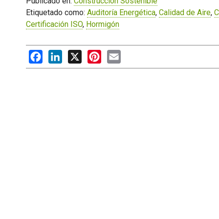
Publicado en:
Construcción Sostenible
Etiquetado como:
Auditoría Energética
,
Calidad de Aire
,
C
Certificación ISO
,
Hormigón
Facebook
LinkedIn
X
Pinterest
Email