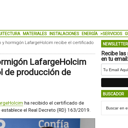
UITECTURA
MATERIALES
INSTALACIONES
ENERGÍA
>SERVICIOS
G
 y hormigón LafargeHolcim recibe el certificado
NEWSLETTER
Recibe las 
en tu email
hormigón LafargeHolcim
ol de producción de
BUSCADOR
argeHolcim
ha recibido el certificado de
 establece el Real Decreto (RD) 163/2019.