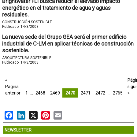
Brightwater FLI busca reducir el elevado impacto
energético en el tratamiento de agua y aguas
residuales.
CONSTRUCCIÓN SOSTENIBLE
Publicado:
14/3/2008
La nueva sede del Grupo GEA será el primer edificio
industrial de C-LM en aplicar técnicas de construcción
sostenible.
ARQUITECTURA SOSTENIBLE
Publicado:
14/3/2008
«
Pági
Página
sigu
anterior
1
…
2468
2469
2470
2471
2472
…
2765
»
Facebook
LinkedIn
X
Pinterest
Email
NEWSLETTER