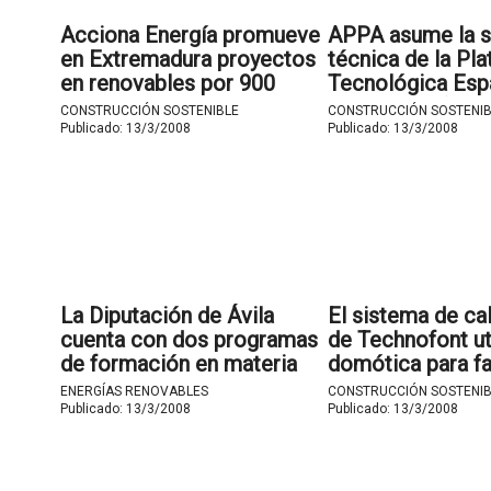
Acciona Energía promueve
APPA asume la s
en Extremadura proyectos
técnica de la Pl
en renovables por 900
Tecnológica Esp
millones de euros.
la Biomasa (BIO
CONSTRUCCIÓN SOSTENIBLE
CONSTRUCCIÓN SOSTENIB
Publicado:
13/3/2008
Publicado:
13/3/2008
La Diputación de Ávila
El sistema de ca
cuenta con dos programas
de Technofont uti
de formación en materia
domótica para f
de energías renovables
el consumo inteli
ENERGÍAS RENOVABLES
CONSTRUCCIÓN SOSTENIB
para los ciudadanos de la
ahorro energétic
Publicado:
13/3/2008
Publicado:
13/3/2008
provincia.