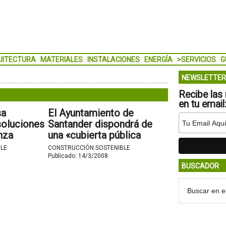
UITECTURA
MATERIALES
INSTALACIONES
ENERGÍA
>SERVICIOS
G
NEWSLETTER
Recibe las 
en tu email
sa
El Ayuntamiento de
soluciones
Santander dispondrá de
nza
una «cubierta pública
 concepto
verde» para combatir el
LE
CONSTRUCCIÓN SOSTENIBLE
cambio climático.
Publicado:
14/3/2008
BUSCADOR