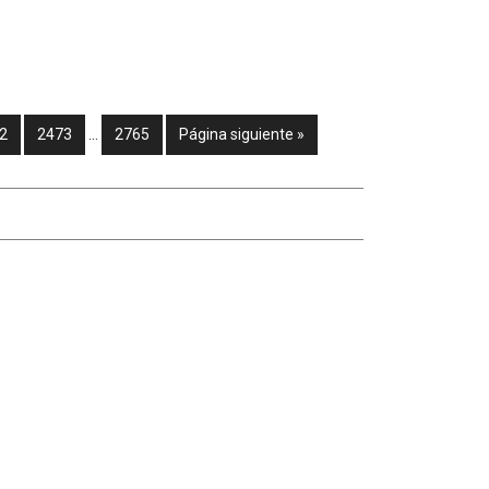
2
2473
…
2765
Página siguiente »