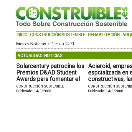
INICIO
CONSTRUCCIÓN SOSTENIBLE
REHABILITACIÓN
ARQ
Inicio
»
Noticias
»
Página 2471
ACTUALIDAD: NOTICIAS
Solarcentury patrocina los
Acieroid, empre
Premios D&AD Student
espcializada en 
Awards para fomentar el
constructivas, la
uso de la energía solar.
ACSOL un nuevo
CONSTRUCCIÓN SOSTENIBLE
CONSTRUCCIÓN SOSTENIB
de cubierta solar
Publicado:
14/3/2008
Publicado:
14/3/2008
fotovoltaica.