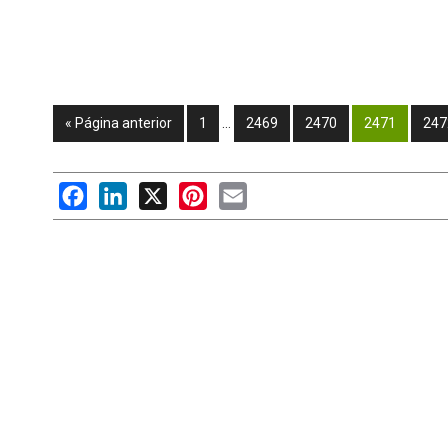
« Página anterior
1
…
2469
2470
2471
247
Facebook
LinkedIn
X
Pinterest
Email