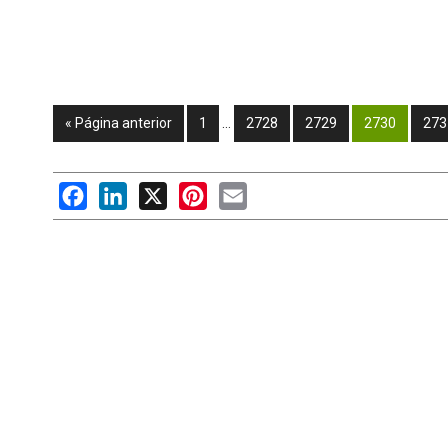
« Página anterior
1
…
2728
2729
2730
273
Facebook
LinkedIn
X
Pinterest
Email