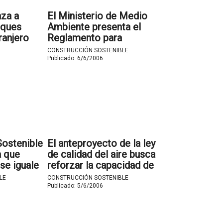
nza a
El Ministerio de Medio
rques
Ambiente presenta el
ranjero
Reglamento para
de
aplicación de la Ley del
CONSTRUCCIÓN SOSTENIBLE
ergías
Ruido a los Consejeros de
Publicado:
6/6/2006
oledo.
Medio Ambiente de las
Comunidades Autónomas.
Sostenible
El anteproyecto de la ley
a que
de calidad del aire busca
se iguale
reforzar la capacidad de
ás
acción frente a la
LE
CONSTRUCCIÓN SOSTENIBLE
n esta
contaminación
Publicado:
5/6/2006
atmosférica junto con las
CCAA.