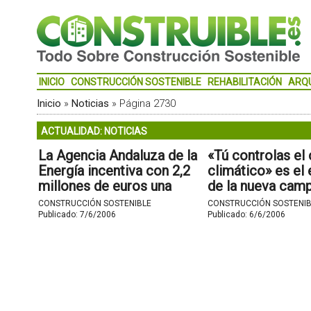
INICIO
CONSTRUCCIÓN SOSTENIBLE
REHABILITACIÓN
ARQ
Inicio
»
Noticias
»
Página 2730
ACTUALIDAD: NOTICIAS
La Agencia Andaluza de la
«Tú controlas el
Energía incentiva con 2,2
climático» es el
millones de euros una
de la nueva camp
central cordobesa que
Comisión europ
CONSTRUCCIÓN SOSTENIBLE
CONSTRUCCIÓN SOSTENIB
generará electricidad a
quiere implicar a
Publicado:
7/6/2006
Publicado:
6/6/2006
partir del orujo.
ciudadanos.