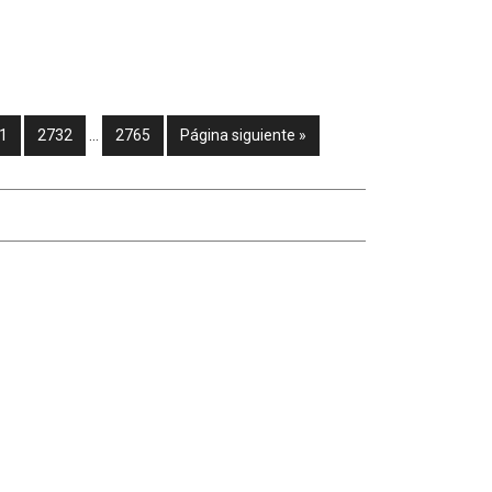
1
2732
…
2765
Página siguiente »