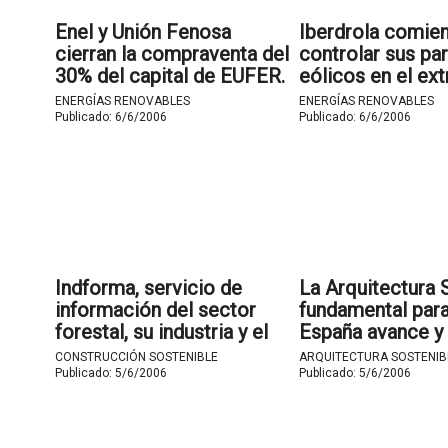
Enel y Unión Fenosa
Iberdrola comie
cierran la compraventa del
controlar sus pa
30% del capital de EUFER.
eólicos en el ext
desde el Centro 
ENERGÍAS RENOVABLES
ENERGÍAS RENOVABLES
Operación de En
Publicado:
6/6/2006
Publicado:
6/6/2006
Renovables de T
Indforma, servicio de
La Arquitectura 
información del sector
fundamental par
forestal, su industria y el
España avance y 
medio ambiente, estrena
a otros países m
CONSTRUCCIÓN SOSTENIBLE
ARQUITECTURA SOSTENIB
formato en el Día Mundial
concienciados e
Publicado:
5/6/2006
Publicado:
5/6/2006
del Medio Ambiente.
materia.