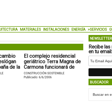
UITECTURA
MATERIALES
INSTALACIONES
ENERGÍA
>SERVICIOS
G
NEWSLETTER
Recibe las 
en tu email
 cambio
El complejo residencial
 eslógan
geriátrico Terra Magna de
aña de la
Carmona funcionará de
ea que
manera bioclimática e
LE
CONSTRUCCIÓN SOSTENIBLE
 los
inteligente.
Publicado:
6/6/2006
BUSCADOR