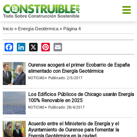
Inicio
»
Energía Geotérmica
»
Página 4
Facebook
LinkedIn
X
Pinterest
Email
Ourense acogerá el primer Ecobarrio de España
alimentado con Energía Geotérmica
·
NOTICIAS
Publicado:
2/5/2017
Los Edificios Públicos de Chicago usarán Energía
100% Renovable en 2025
·
NOTICIAS
Publicado:
28/4/2017
Acuerdo entre el Ministerio de Energía y el
Ayuntamiento de Ourense para fomentar la
Energía Geotérmica en la ciudad