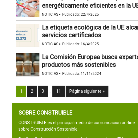
energéticamente eficientes en la U
·
NOTICIAS
Publicado:
22/4/2025
La etiqueta ecológica de la UE alc
servicios certificados
·
NOTICIAS
Publicado:
16/4/2025
La Comisión Europea busca experto
productos más sostenibles
·
NOTICIAS
Publicado:
11/11/2024
1
2
3
…
11
Página siguiente »
SOBRE CONSTRUIBLE
CONSTRUIBLE es el principal medio de comunicación on-line
sobre Construcción Sostenible.