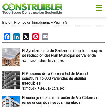
Inicio
»
Promoción Inmobiliaria
»
Página 3
Facebook
LinkedIn
X
Pinterest
Email
El Ayuntamiento de Santander inicia los trabajos
de redacción del Plan Municipal de Vivienda
·
NOTICIAS
Publicado:
31/3/2021
El Gobierno de la Comunidad de Madrid
construirá 15.000 viviendas de alquiler
asequibles
·
NOTICIAS
Publicado:
25/1/2021
El consejo de administración de Vía Célere se
renueva con dos nuevos miembros