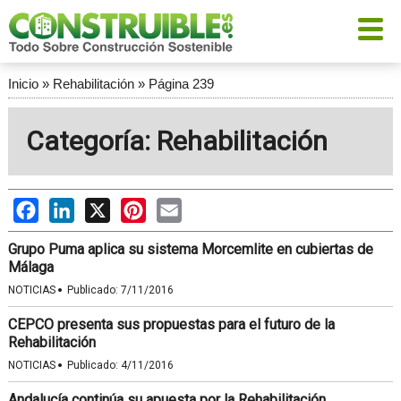
Inicio
»
Rehabilitación
»
Página 239
Categoría: Rehabilitación
Facebook
LinkedIn
X
Pinterest
Email
Grupo Puma aplica su sistema Morcemlite en cubiertas de
Málaga
·
NOTICIAS
Publicado:
7/11/2016
CEPCO presenta sus propuestas para el futuro de la
Rehabilitación
·
NOTICIAS
Publicado:
4/11/2016
Andalucía continúa su apuesta por la Rehabilitación