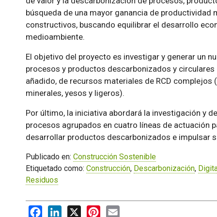
de valor y la descarbonización de procesos, product
búsqueda de una mayor ganancia de productividad me
constructivos, buscando equilibrar el desarrollo econ
medioambiente.
El objetivo del proyecto es investigar y generar un 
procesos y productos descarbonizados y circulares a 
añadido, de recursos materiales de RCD complejos (
minerales, yesos y ligeros).
Por último, la iniciativa abordará la investigación y
procesos agrupados en cuatro líneas de actuación par
desarrollar productos descarbonizados e impulsar s
Publicado en:
Construcción Sostenible
Etiquetado como:
Construcción
,
Descarbonización
,
Digit
Residuos
Facebook
LinkedIn
X
Pinterest
Email