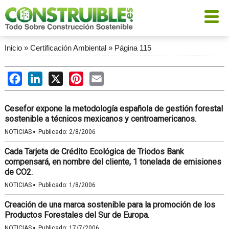
Inicio
»
Certificación Ambiental
»
Página 115
Facebook
LinkedIn
X
Pinterest
Email
Cesefor expone la metodología española de gestión forestal
sostenible a técnicos mexicanos y centroamericanos.
·
NOTICIAS
Publicado:
2/8/2006
Cada Tarjeta de Crédito Ecológica de Triodos Bank
compensará, en nombre del cliente, 1 tonelada de emisiones
de CO2.
·
NOTICIAS
Publicado:
1/8/2006
Creación de una marca sostenible para la promoción de los
Productos Forestales del Sur de Europa.
·
NOTICIAS
Publicado:
17/7/2006