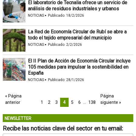
El laboratorio de Tecnalia ofrece un servicio de
análisis de residuos industriales y urbanos
·
NOTICIAS
Publicado:
18/2/2026
La Red de Economía Circular de Rubí se abre a
todo el tejido empresarial del municipio
·
NOTICIAS
Publicado:
2/2/2026
El II Plan de Acción de Economía Circular incluye
105 medidas para impulsar la sostenibilidad en
España
·
NOTICIAS
Publicado:
28/1/2026
« Página
Página
anterior
1
2
3
4
5
6
…
138
siguiente »
NEWSLETTER
Recibe las noticias clave del sector en tu email: