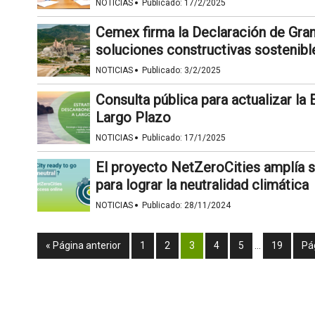
·
NOTICIAS
Publicado:
17/2/2025
Cemex firma la Declaración de Gran
soluciones constructivas sostenibl
·
NOTICIAS
Publicado:
3/2/2025
Consulta pública para actualizar la
Largo Plazo
·
NOTICIAS
Publicado:
17/1/2025
El proyecto NetZeroCities amplía 
para lograr la neutralidad climática
·
NOTICIAS
Publicado:
28/11/2024
« Página anterior
1
2
3
4
5
…
19
Pá