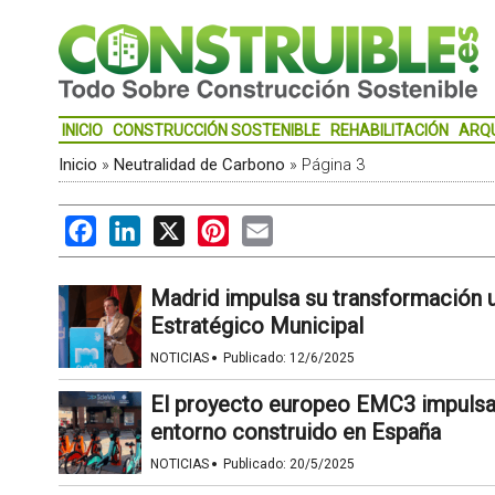
INICIO
CONSTRUCCIÓN SOSTENIBLE
REHABILITACIÓN
ARQ
Inicio
»
Neutralidad de Carbono
»
Página 3
Facebook
LinkedIn
X
Pinterest
Email
Madrid impulsa su transformación u
Estratégico Municipal
·
NOTICIAS
Publicado:
12/6/2025
El proyecto europeo EMC3 impulsará
entorno construido en España
·
NOTICIAS
Publicado:
20/5/2025